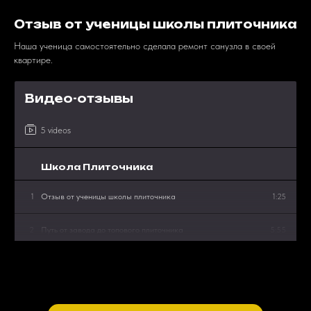
Отзыв от ученицы школы плиточника
Наша ученица самостоятельно сделала ремонт санузла в своей
квартире.
Видео-отзывы
5 videos
Школа Плиточника
1
Отзыв от ученицы школы плиточника
1:25
2
Путь от завода до топового плиточника
5:55
3
Наш ученик выиграл проф. конкурс
1:34
4
Отзыв от ученика школы плиточника
2:15