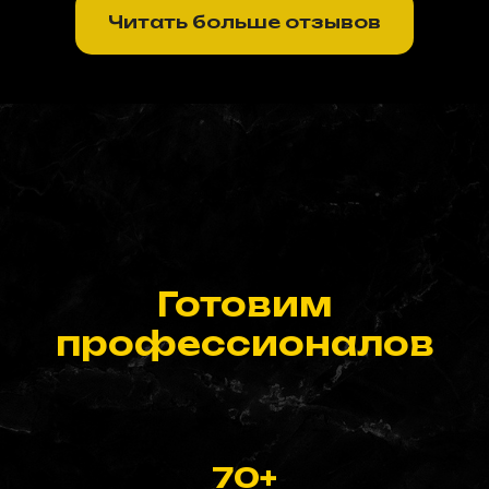
Читать больше отзывов
5
Ученик ШП занял 1-ое место в проф. конкурсе
0:57
Готовим
профессионалов
70+